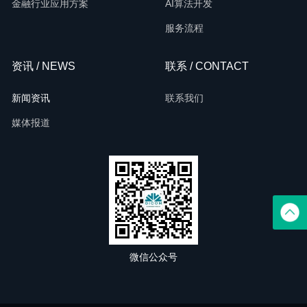
金融行业应用方案
AI算法开发
服务流程
资讯 / NEWS
联系 / CONTACT
新闻资讯
联系我们
媒体报道
微信公众号