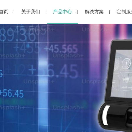
首页
关于我们
产品中心
解决方案
定制服