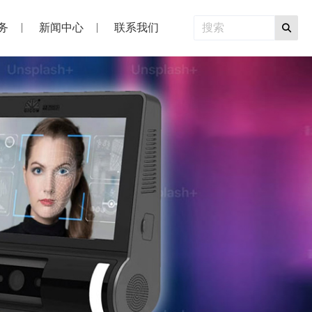
务
新闻中心
联系我们