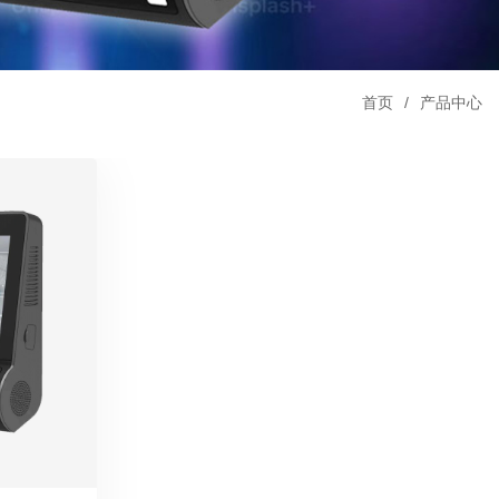
首页
产品中心