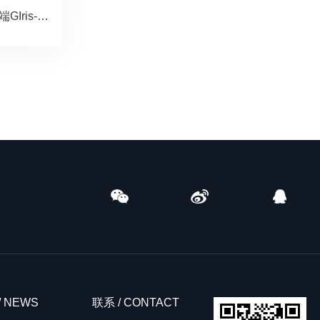
虹膜人脸多模态生物识别终端GIris-T300
/ NEWS
联系 / CONTACT